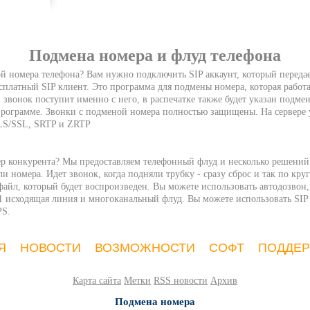
Подмена номера и флуд телефона
й номера телефона? Вам нужно подключить SIP аккаунт, который передае
сплатный SIP клиент. Это программа для подмены номера, которая работа
 звонок поступит именно с него, в распечатке также будет указан подм
 программе. Звонки с подменой номера полностью защищены. На сервере
LS/SSL, SRTP и ZRTP
ер конкурента? Мы предоставляем телефонный флуд и несколько решений
и номера. Идет звонок, когда подняли трубку - сразу сброс и так по кру
айл, который будет воспроизведен. Вы можете использовать автодозвон,
1 исходящая линия и многоканальный флуд. Вы можете использовать SIP 
PS.
Я
НОВОСТИ
ВОЗМОЖНОСТИ
СОФТ
ПОДДЕ
Карта сайта
Метки
RSS новости
Архив
Подмена номера