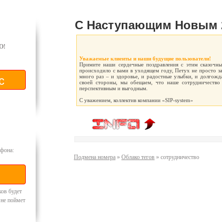
C Наступающим Новым 2
O!
Уважаемые клиенты и наши будущие пользователи!
Примите наши сердечные поздравления с этим сказочны
происходило с вами в уходящем году, Петух не просто з
много раз – и здоровье, и радостные улыбки, и долгожд
своей стороны, мы обещаем, что наше сотрудничество 
перспективным и выгодным.
С уважением, коллектив компании «SIP-system»
фона:
Подмена номера
»
Облако тегов
» сотрудничество
ков будет
 не поймет