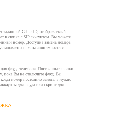
т заданный Caller ID, отображаемый
ет в связке с SIP аккаунтом. Вы можете
ененный номер. Доступна замена номера
 установлены пакеты анонимности с
 для флуда телефона. Постоянные звонки
гу, пока Вы не отключите флуд. Вы
 когда номер постоянно занять, а нужно
аккаунты для флуда или скрипт для
РЖКА