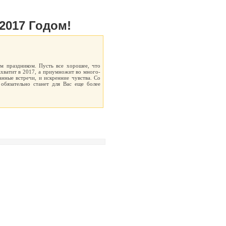
017 Годом!
м праздником. Пусть все хорошее, что
ахватит в 2017, а приумножит во много-
анные встречи, и искренние чувства. Со
обязательно станет для Вас еще более