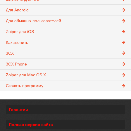
Для Android
Для обычных пользователей
Zoiper для iOS
Как звонить
3CX
3CX Phone
Zoiper для Mac OS X
Скачать программу
Гарантии
Полная версия сайта