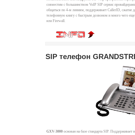
совместим с большинством VoIP SIP сервис провайдерами
общаться по 4-м линиям, поддерживает CallerID, сжатие
телефонную книгу с быстрым дозвоном и много чего еще.
или Firewall.
SIP телефон GRANDSTR
GXV-3000
основан на базе стандарта SIP. Поддерживает в