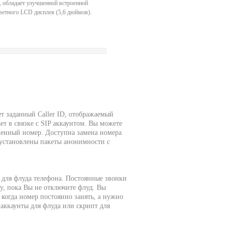
, обладает улучшенной встроенной
цветного LCD дисплея (5,6 дюймов).
т заданный Caller ID, отображаемый
ет в связке с SIP аккаунтом. Вы можете
ененный номер. Доступна замена номера
 установлены пакеты анонимности с
 для флуда телефона. Постоянные звонки
гу, пока Вы не отключите флуд. Вы
 когда номер постоянно занять, а нужно
аккаунты для флуда или скрипт для