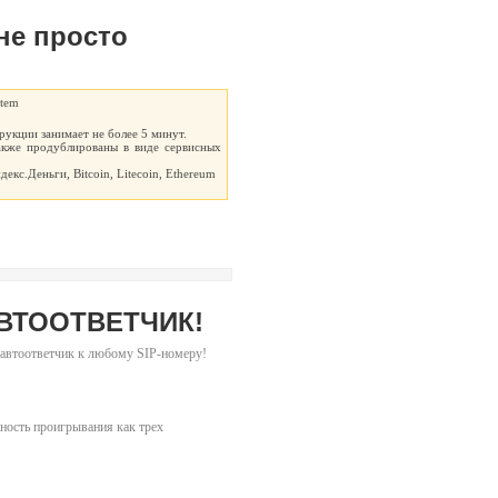
не просто
рукции занимает не более 5 минут.
акже продублированы в виде сервисных
екс.Деньги, Bitcoin, Litecoin, Ethereum
АВТООТВЕТЧИК!
 автоответчик к любому SIP-номеру!
ость проигрывания как трех