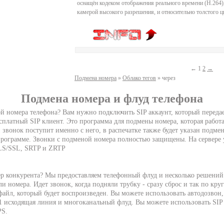
оснащён кодеком отображения реального времени (H.264)
камерой высокого разрешения, и относительно толстого 
←
1
2
→
Подмена номера
»
Облако тегов
» через
Подмена номера и флуд телефона
й номера телефона? Вам нужно подключить SIP аккаунт, который передае
сплатный SIP клиент. Это программа для подмены номера, которая работа
 звонок поступит именно с него, в распечатке также будет указан подм
 программе. Звонки с подменой номера полностью защищены. На сервере
LS/SSL, SRTP и ZRTP
ер конкурента? Мы предоставляем телефонный флуд и несколько решений
и номера. Идет звонок, когда подняли трубку - сразу сброс и так по кру
айл, который будет воспроизведен. Вы можете использовать автодозвон,
1 исходящая линия и многоканальный флуд. Вы можете использовать SIP 
PS.