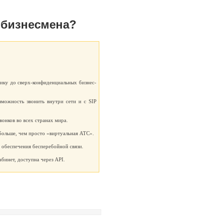
 бизнесмена?
ику до сверх-конфиденциальных бизнес-
зможность звонить внутри сети и с SIP
онков во всех странах мира.
больше, чем просто «виртуальная АТС».
 обеспечения бесперебойной связи.
бинет, доступна через API.