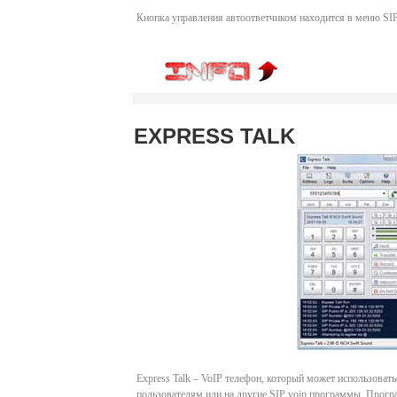
Кнопка управления автоответчиком находится в меню SI
EXPRESS TALK
Express Talk – VoIP телефон, который может использовать
пользователям или на другие SIP voip программы. Прогр