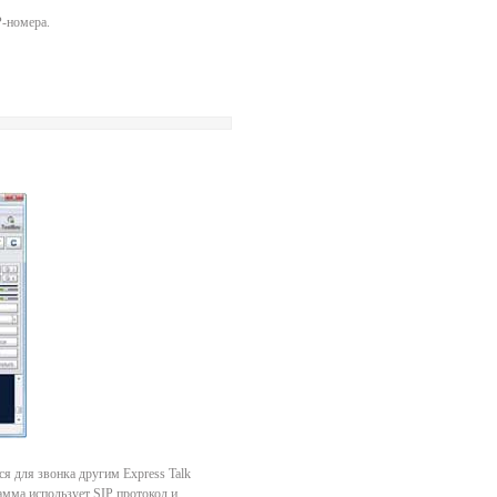
P-номера.
ся для звонка другим Express Talk
амма использует SIP протокол и