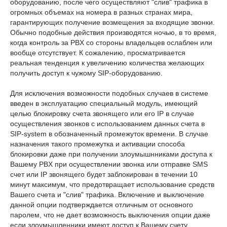
оборудованию, после чего осуществляют "слив" трафика в
огромных объемах на номера в разных странах мира,
гарантирующих получение возмещения за входящие звонки.
Обычно подобные действия производятся ночью, в то время,
когда контроль за PBX со стороны владельцев ослаблен или
вообще отсутствует. К сожалению, просматривается
реальная тенденция к увеличению количества желающих
получить доступ к чужому SIP-оборудованию.
Для исключения возможности подобных случаев в системе
введен в эксплуатацию специальный модуль, имеющий
целью блокировку счета звонящего или его IP в случае
осуществления звонков с использованием данных счета в
SIP-system в обозначенный промежуток времени. В случае
назначения такого промежутка и активации способа
блокировки даже при получении злоумышнниками доступа к
Вашему PBX при осуществлении звонка или отправке SMS
счет или IP звонящего будет заблокирован в течении 10
минут максимум, что предотвращает использование средств
Вашего счета и "слив" трафика. Включение и выключение
данной опции подтверждается отличным от основного
паролем, что не дает возможность выключения опции даже
если злоумышленники имеют доступ к Вашему счету.