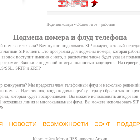
Подмена номера
»
Облако тегов
» работать
Подмена номера и флуд телефона
й номера телефона? Вам нужно подключить SIP аккаунт, который передае
сплатный SIP клиент. Это программа для подмены номера, которая работа
 звонок поступит именно с него, в распечатке также будет указан подм
 программе. Звонки с подменой номера полностью защищены. На сервере
LS/SSL, SRTP и ZRTP
ер конкурента? Мы предоставляем телефонный флуд и несколько решений
и номера. Идет звонок, когда подняли трубку - сразу сброс и так по кру
айл, который будет воспроизведен. Вы можете использовать автодозвон,
1 исходящая линия и многоканальный флуд. Вы можете использовать SIP 
PS.
Я
НОВОСТИ
ВОЗМОЖНОСТИ
СОФТ
ПОДДЕ
Карта сайта
Метки
RSS новости
Архив