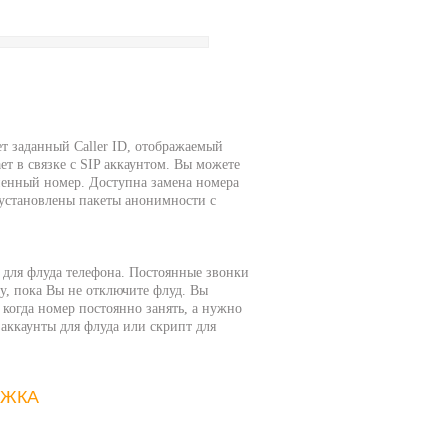
т заданный Caller ID, отображаемый
ет в связке с SIP аккаунтом. Вы можете
ененный номер. Доступна замена номера
 установлены пакеты анонимности с
 для флуда телефона. Постоянные звонки
гу, пока Вы не отключите флуд. Вы
 когда номер постоянно занять, а нужно
аккаунты для флуда или скрипт для
РЖКА