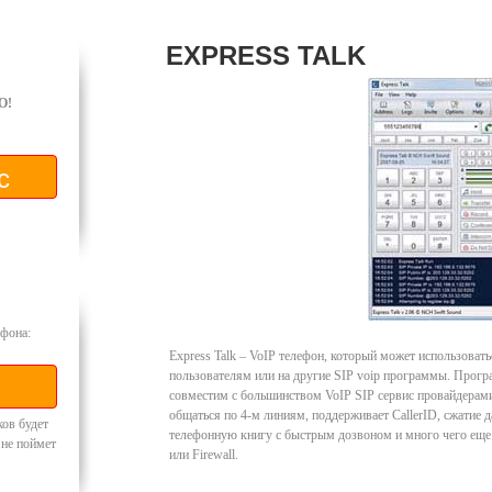
EXPRESS TALK
O!
фона:
Express Talk – VoIP телефон, который может использовать
пользователям или на другие SIP voip программы. Прогр
совместим с большинством VoIP SIP сервис провайдерами
общаться по 4-м линиям, поддерживает CallerID, сжатие
ков будет
телефонную книгу с быстрым дозвоном и много чего еще.
 не поймет
или Firewall.