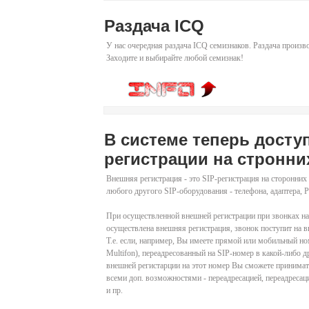
Раздача ICQ
У нас очередная раздача ICQ семизнаков. Раздача произ
Заходите и выбирайте любой семизнак!
В системе теперь дос
регистрации на стронни
Внешняя регистрация - это SIP-регистрация на сторонних 
любого другого SIP-оборудования - телефона, адаптера, 
При осуществленной внешней регистрации при звонках на
осуществлена внешняя регистрация, звонок поступит на в
Т.е. если, например, Вы имеете прямой или мобильный но
Multifon), переадресованный на SIP-номер в какой-либо д
внешней регистарции на этот номер Вы сможете принимать
всеми доп. возможностями - переадресацией, переадреса
и пр.