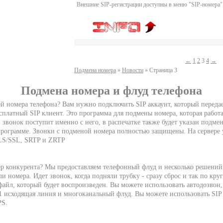
Внешние SIP-регистрации доступны в меню "SIP-номера"
←
1
2
3
4
→
Подмена номера
»
Новости
» Страница 3
Подмена номера и флуд телефона
й номера телефона? Вам нужно подключить SIP аккаунт, который передае
сплатный SIP клиент. Это программа для подмены номера, которая работа
 звонок поступит именно с него, в распечатке также будет указан подм
 программе. Звонки с подменой номера полностью защищены. На сервере
LS/SSL, SRTP и ZRTP
ер конкурента? Мы предоставляем телефонный флуд и несколько решений
и номера. Идет звонок, когда подняли трубку - сразу сброс и так по кру
айл, который будет воспроизведен. Вы можете использовать автодозвон,
1 исходящая линия и многоканальный флуд. Вы можете использовать SIP 
PS.