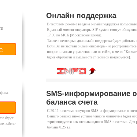
Онлайн поддержка
В тестовом режиме введена онлайн поддержка пользовате
O!
В данный момент операторы SIP-system смогут обслуживат
17.00 по МСК (Московское время).
Также в некоторые дни онлайн поддержка будет работать 
Если Вы не застали онлайн оператора - не расстраивайтес
вопрос в панели управления или на сайте, в меню "Контак
будет обработан и выслан ответ (если он потребуется).
SMS-информирование о
фона:
баланса счета
С 20.11 в системе запущено SMS-информирование о состо
Вашего баланса ниже установленного минимума будет от
ков будет
тарифицируется как отсылка одного SMS в системе. Для 
 не поймет
больше 0.25 т.е.