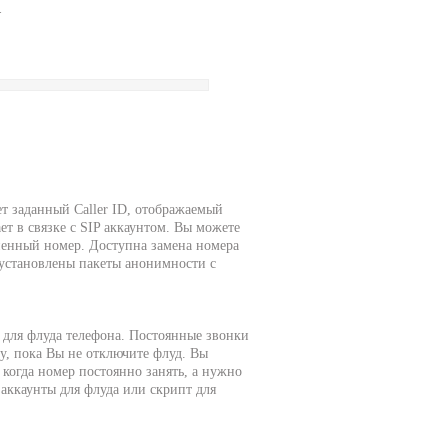
.
т заданный Caller ID, отображаемый
ет в связке с SIP аккаунтом. Вы можете
ененный номер. Доступна замена номера
 установлены пакеты анонимности с
 для флуда телефона. Постоянные звонки
гу, пока Вы не отключите флуд. Вы
 когда номер постоянно занять, а нужно
аккаунты для флуда или скрипт для