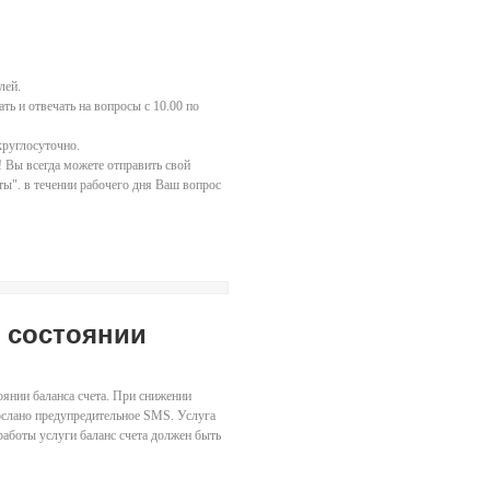
лей.
ь и отвечать на вопросы с 10.00 по
круглосуточно.
ь! Вы всегда можете отправить свой
ты". в течении рабочего дня Ваш вопрос
 состоянии
янии баланса счета. При снижении
ослано предупредительное SMS. Услуга
работы услуги баланс счета должен быть