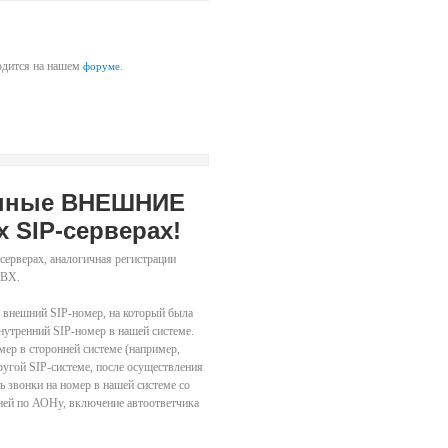
водится на нашем
.
форуме
тупные ВНЕШНИЕ
х SIP-серверах!
серверах, аналогичная регистрации
PBX.
 внешний SIP-номер, на который была
нутренний SIP-номер в нашей системе.
мер в сторонней системе (например,
ругой SIP-системе, после осуществления
 звонки на номер в нашей системе со
цией по АОНу, включение автоответчика