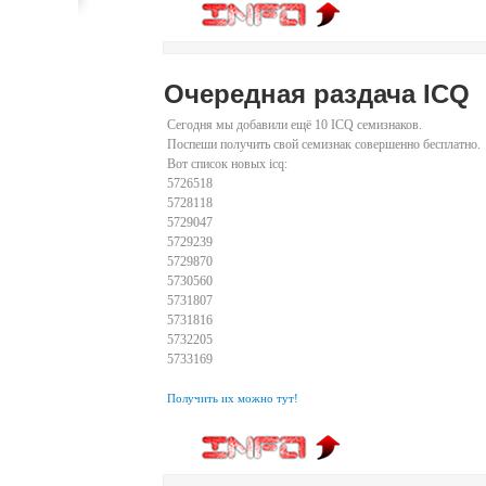
Очередная раздача ICQ
Сегодня мы добавили ещё 10 ICQ семизнаков.
Поспеши получить свой семизнак совершенно бесплатно.
Вот список новых icq:
5726518
5728118
5729047
5729239
5729870
5730560
5731807
5731816
5732205
5733169
Получить их можно тут!