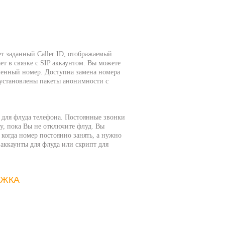
т заданный Caller ID, отображаемый
ет в связке с SIP аккаунтом. Вы можете
ененный номер. Доступна замена номера
 установлены пакеты анонимности с
 для флуда телефона. Постоянные звонки
гу, пока Вы не отключите флуд. Вы
 когда номер постоянно занять, а нужно
аккаунты для флуда или скрипт для
РЖКА