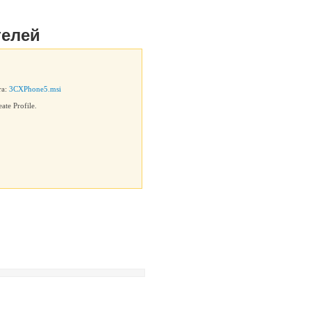
телей
та:
3CXPhone5.msi
te Profile.